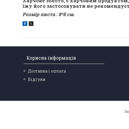
Харчове золото, є харчовим продуктом,
їжу його застосовувати не рекомендуєт
Розмір листа : 8*8 см.
Корисна інформація
Доставка і оплата
Відгуки