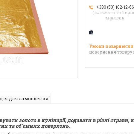
+380 (50) 102-12-6
Интерн
0673525803
магазин
повернення товару 
ція для замовлення
ати золото в кулінарії, додавати в різні страви, 
их та об'ємних поверхонь.