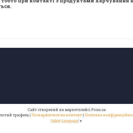
 тобто при контакті з продуктами харчування н
ься.
Сайт створений на маркетплейсі
Prom.ua
Золотий трюфель |
Поскаржитися на контент
|
Політика конфіденційно
Select Language
▼