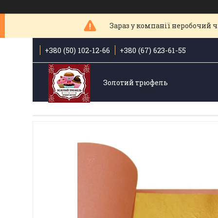
Зараз у компанії неробочий ча
+380 (50) 102-12-66
+380 (67) 623-61-55
Золотий трюфель