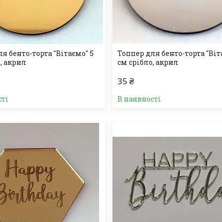
я бенто-торта "Вітаємо" 5
Топпер для бенто-торта "Віт
, акрил
см срібло, акрил
35 ₴
сті
В наявності