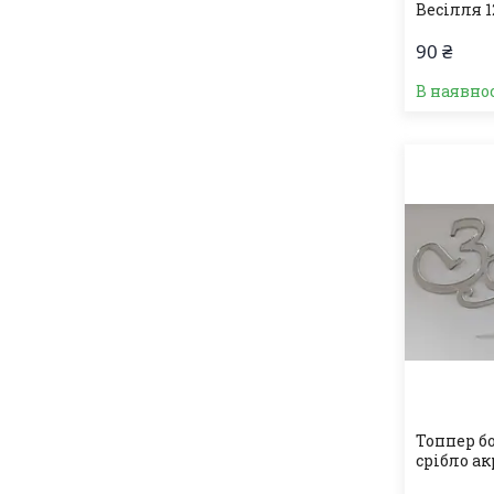
Весілля 1
90 ₴
В наявно
Топпер бо
срібло а