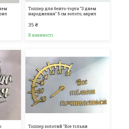
днем
Топпер для бенто-торта "З днем
крил
народження" 5 см золото, акрил
35 ₴
В наявності
ю
Топпер золотий "Все тільки