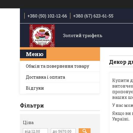
+380 (50) 102-12-66
+380 (67) 623-61-55
Золотий трюфель
Декор д
Обмін та повернення товару
Доставка і оплата
Купити де
витончен
Відгуки
пропонує
ваших ше
Фільтри
У нас мо
Якщо ви 
Україні.
Ціна