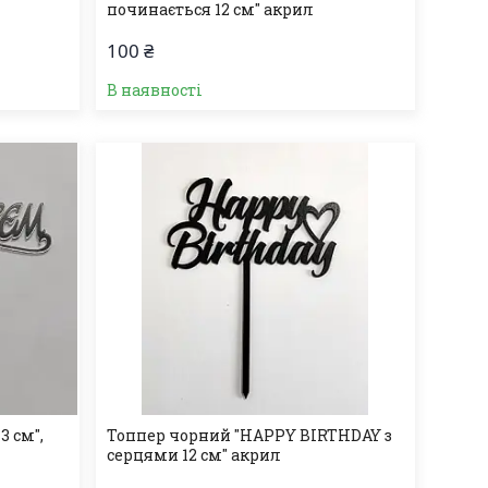
починається 12 см" акрил
100 ₴
В наявності
3 см",
Топпер чорний "HAPPY BIRTHDAY з
серцями 12 см" акрил