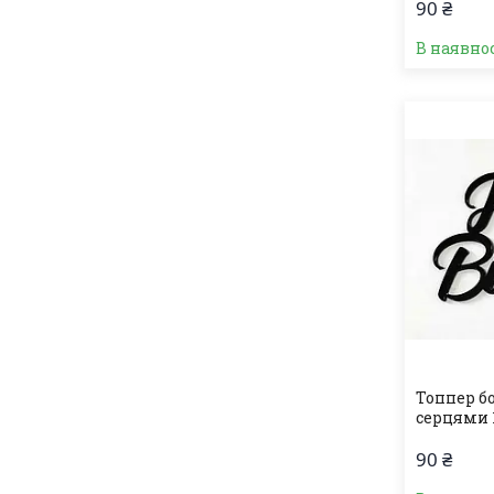
90 ₴
В наявно
Топпер б
серцями 
90 ₴