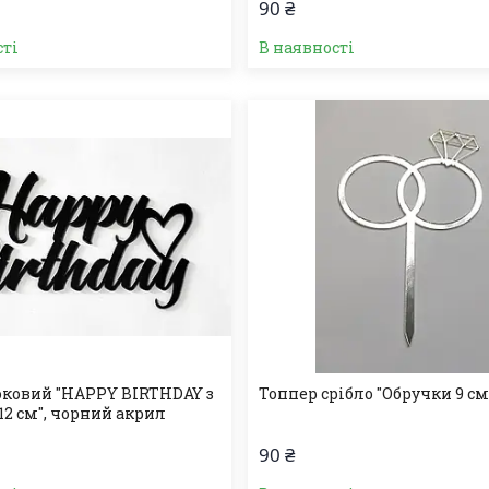
90 ₴
сті
В наявності
оковий "HAPPY BIRTHDAY з
Топпер срібло "Обручки 9 см
12 см", чорний акрил
90 ₴