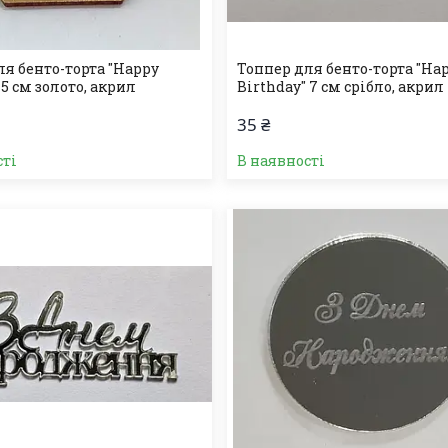
ля бенто-торта "Happy
Топпер для бенто-торта "Ha
 5 см золото, акрил
Birthday" 7 см срібло, акрил
35 ₴
сті
В наявності