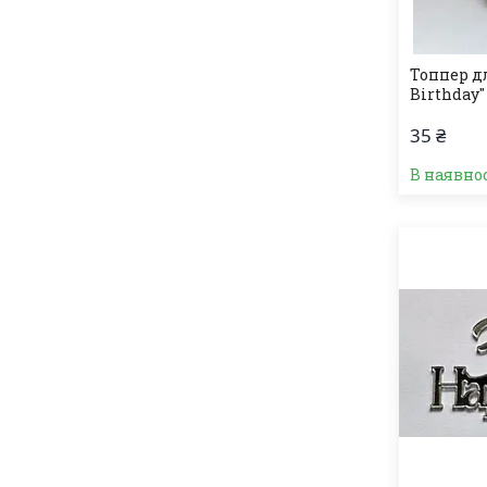
Топпер д
Birthday"
35 ₴
В наявно