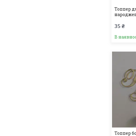
Топпер д
народжен
35 ₴
В наявно
Топпер б