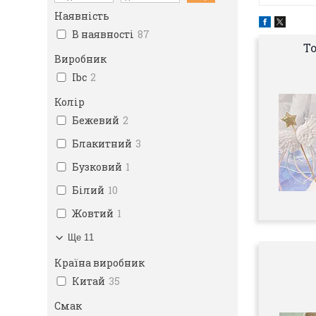
Наявність
В наявності
87
То
Виробник
Ibc
2
Колір
Бежевий
2
Блакитний
3
Бузковий
1
Білий
10
Жовтий
1
Ще 11
Країна виробник
Китай
35
Смак