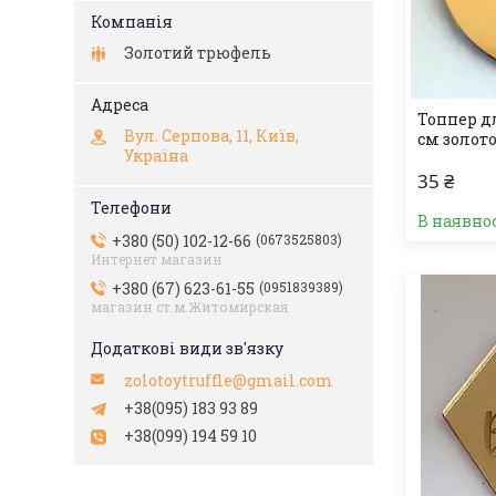
Золотий трюфель
Топпер дл
Вул. Серпова, 11, Київ,
см золото
Україна
35 ₴
В наявно
+380 (50) 102-12-66
0673525803
Интернет магазин
+380 (67) 623-61-55
0951839389
магазин ст.м.Житомирская
zolotoytruffle@gmail.com
+38(095) 183 93 89
+38(099) 194 59 10