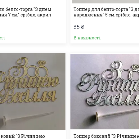
ля бенто-торта "З днем
Топпер для бенто-торта "З 
ня 7 см" срібло, акрил
народження" 5 см срібло, а
35 ₴
сті
В наявності
оковий "З Річницею
Топпер боковий "З Річнице