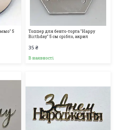
аємо" 5
Топпер для бенто-торта "Happy
Birthday" 5 см срібло, акрил
35 ₴
В наявності