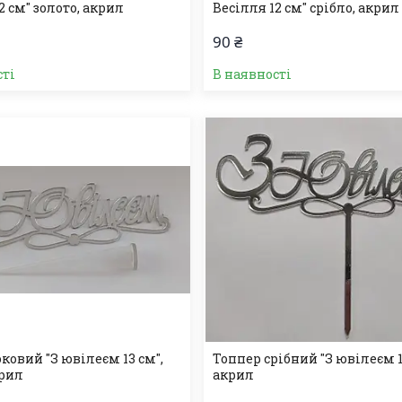
2 см" золото, акрил
Весілля 12 см" срібло, акрил
90 ₴
сті
В наявності
ковий "З ювілеєм 13 см",
Топпер срібний "З ювілеєм 1
крил
акрил