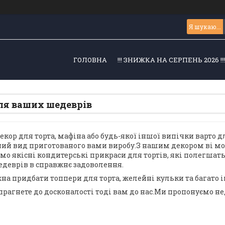
ГОЛОВНА
!!! ЗНИЖКА НА СЕРПЕНЬ 2026 !!
ля ваших шедеврів
кор для торта, мафіна або будь-якої іншої випічки варто д
ий вид приготованого вами виробу.З нашим декором ві мо
мо якісні кондитерські прикраси для тортів, які полегшать
деврів в справжнє задоволення.
жна придбати топпери для торта, желейні кульки та багато 
прагнете до досконалості тоді вам до нас.Ми пропонуємо не