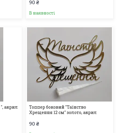
90 ₴
В наявності
 ", акрил
Топпер боковий "Таїнство
Хрещення 12 см" золото, акрил
90 ₴