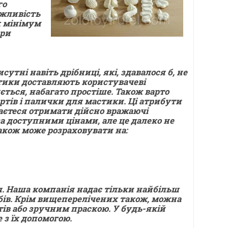
го
ожливість
к мінімум
ври
тні навіть дрібниці, які, здавалося б, не
стики доставляють користувачеві
ться, набагато простіше. Також варто
ртів і палички для мастики. Ці атрибути
аєтеся отримати дійсно вражаючі
а доступними цінами, але це далеко не
акож може розраховувати на:
я. Наша компанія надає тільки найбільш
бів. Крім вищеперелічених також, можна
в або зручним праскою. У будь-якій
 з їх допомогою.