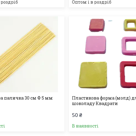
 роздріб
Оптом і в роздріб
а паличка 30 см Ф 5 мм
Пластикова форма (молд) д
шоколаду Квадрати
50 ₴
сті
В наявності