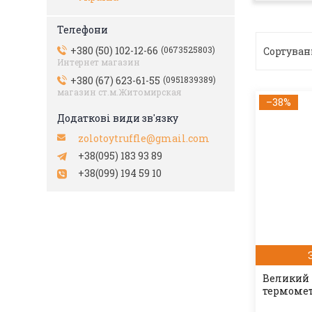
+380 (50) 102-12-66
0673525803
Интернет магазин
+380 (67) 623-61-55
0951839389
магазин ст.м.Житомирская
–38%
zolotoytruffle@gmail.com
+38(095) 183 93 89
+38(099) 194 59 10
Великий 
термомет