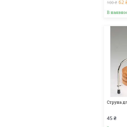
62 
100 ₴
В наявно
Струна дл
45 ₴