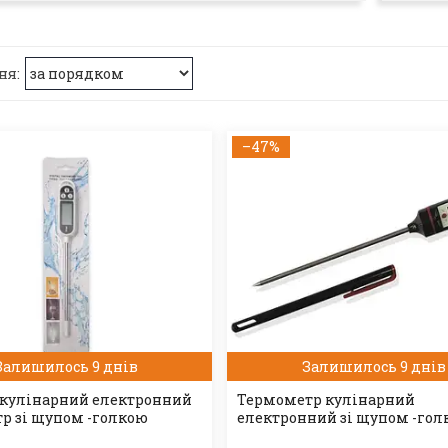
–47%
Залишилось 9 днів
Залишилось 9 днів
кулінарний електронний
Термометр кулінарний
р зі щупом -голкою
електронний зі щупом -го