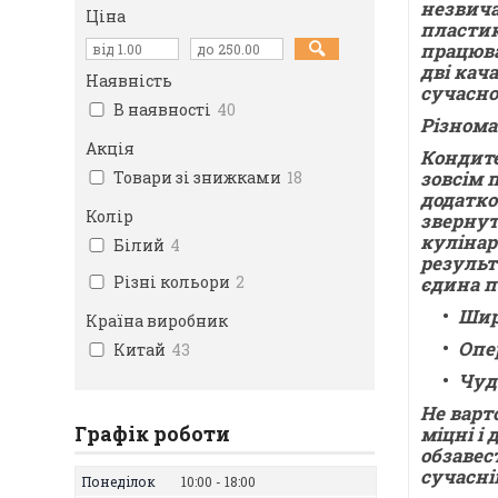
незвича
Ціна
пластик
працюва
дві кач
Наявність
сучасно
В наявності
40
Різнома
Акція
Кондите
зовсім 
Товари зі знижками
18
додатко
Колір
звернут
кулінар
Білий
4
результ
Різні кольори
2
єдина п
Шир
Країна виробник
Опе
Китай
43
Чуд
Не варт
Графік роботи
міцні і
обзавес
сучасні
Понеділок
10:00
18:00