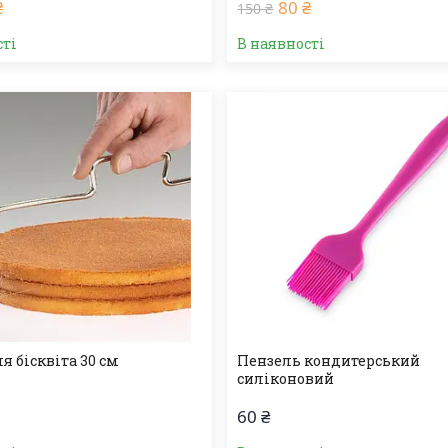
₴
80 ₴
150 ₴
сті
В наявності
я бісквіта 30 см
Пензель кондитерський
силіконовий
60 ₴