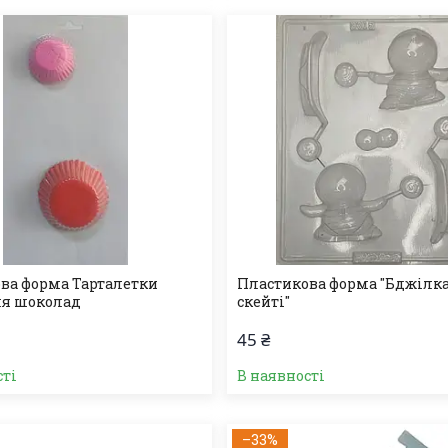
ва форма Тарталетки
Пластикова форма "Бджілка
ля шоколад
скейті"
45 ₴
сті
В наявності
–33%