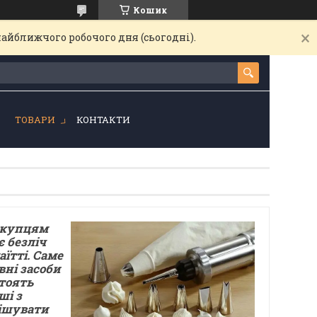
Кошик
найближчого робочого дня (сьогодні).
!
ТОВАРИ
КОНТАКТИ
окупцям
 безліч
їтті. Саме
вні засоби
тоять
ші з
рішувати