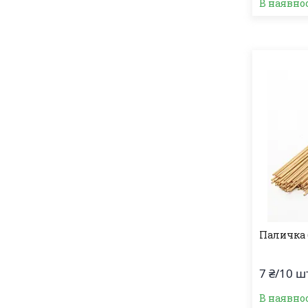
В наявно
Паличка б
7 ₴/10 ш
В наявно