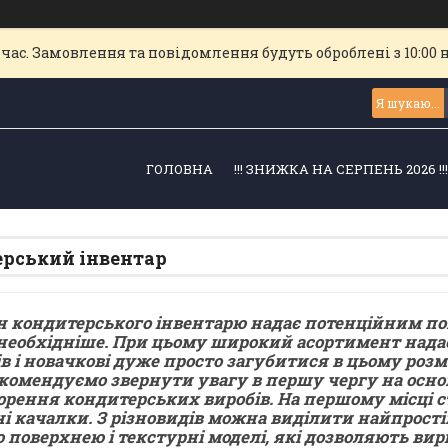
час. Замовлення та повідомлення будуть оброблені з 10:00 
ГОЛОВНА
!!! ЗНИЖКА НА СЕРПЕНЬ 2026 !!
рський інвентар
 кондитерського інвентарю надає потенційним п
необхідніше. При цьому широкий асортимент надає
ів і новачкові дуже просто загубитися в цьому розма
комендуємо звернути увагу в першу чергу на осно
орення кондитерських виробів. На першому місці с
і качалки. З різновидів можна виділити найпрості
 поверхнею і текстурні моделі, які дозволяють ви