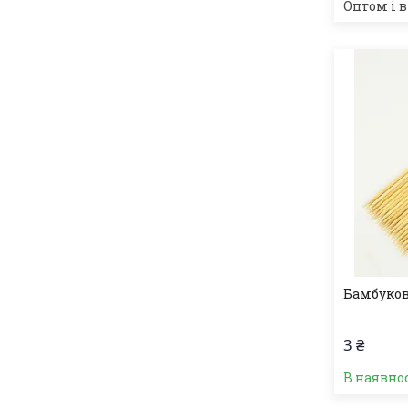
Оптом і в
Бамбуков
3 ₴
В наявно