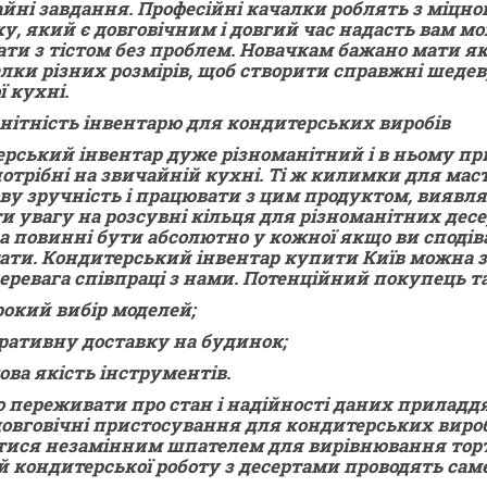
йні завдання. Професійні качалки роблять з міцно
у, який є довговічним і довгий час надасть вам м
ти з тістом без проблем. Новачкам бажано мати я
алки різних розмірів, щоб створити справжні шеде
ї кухні.
нітність інвентарю для кондитерських виробів
рський інвентар дуже різноманітний і в ньому прису
потрібні на звичайній кухні. Ті ж килимки для ма
ву зручність і працювати з цим продуктом, виявляє
и увагу на розсувні кільця для різноманітних десе
а повинні бути абсолютно у кожної якщо ви сподів
ати. Кондитерський інвентар купити Київ можна з
еревага співпраці з нами. Потенційний покупець т
окий вибір моделей;
ративну доставку на будинок;
ова якість інструментів.
о переживати про стан і надійності даних приладд
 довговічні пристосування для кондитерських виро
тися незамінним шпателем для вирівнювання торті
й кондитерської роботу з десертами проводять саме