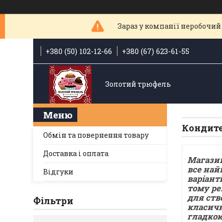
Зараз у компанії неробочий 
+380 (50) 102-12-66
+380 (67) 623-61-55
Золотий трюфель
Кондите
Обмін та повернення товару
Доставка і оплата
Магазин
все най
Відгуки
варіант
тому ре
для ств
Фільтри
класичн
гладкою