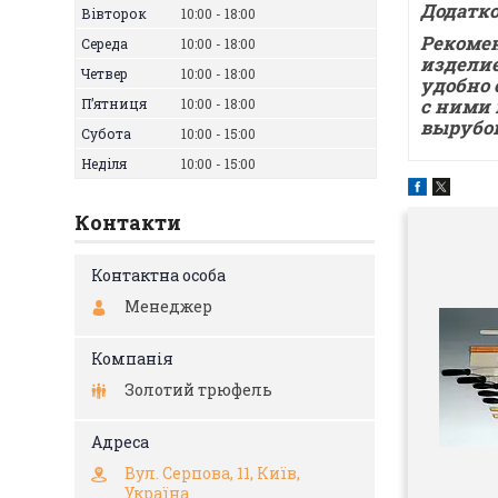
Додатко
Вівторок
10:00
18:00
Рекомен
Середа
10:00
18:00
изделие
Четвер
10:00
18:00
удобно 
с ними 
Пʼятниця
10:00
18:00
вырубо
Субота
10:00
15:00
Неділя
10:00
15:00
Контакти
Менеджер
Золотий трюфель
Вул. Серпова, 11, Київ,
Україна