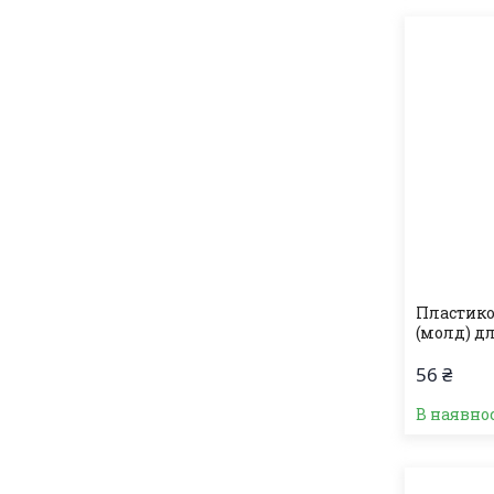
Пластико
(молд) д
56 ₴
В наявно