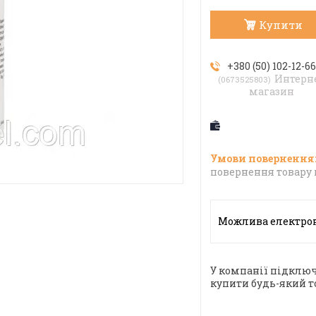
Купити
+380 (50) 102-12-6
Интерн
0673525803
магазин
повернення товару 
У компанії підключ
купити будь-який т