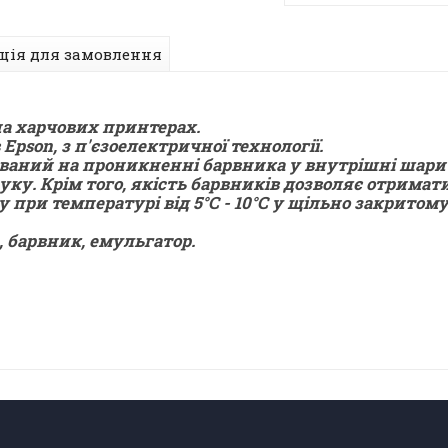
ція для замовлення
 на харчових принтерах.
pson, з п'єзоелектричної технології.
ваний на проникненні барвника у внутрішні шари п
уку. Крім того, якість барвників дозволяє отрима
 при температурі від 5°С - 10°С у щільно закрито
, барвник, емульгатор.