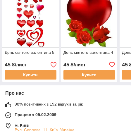
День святого валентина 5
День святого валентина 4
День
45
45
45
₴/лист
₴/лист
₴
Купити
Купити
Про нас
98% позитивних з 192 відгуків за рік
Працює з 05.02.2009
м. Київ
Вул. Серпова, 11, Київ, Україна