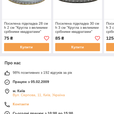
Посилена підкладка 28 см
Посилена підкладка 30 см
Поси
h 2 см "Кругла з великими
h 3 см "Кругла з великими
h 3 
срібними квадратами"
срібними квадратами"
сріб
75
85
125
₴
₴
Купити
Купити
Про нас
98% позитивних з 192 відгуків за рік
Працює з 05.02.2009
м. Київ
Вул. Серпова, 11, Київ, Україна
Контакти
Сьогодні працює з 10:00 до 15:00