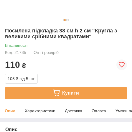
Посилена підкладка 38 см h 2 см "Кругла з
великими срібними квадратами"
В наявності
Код: 21735
Опт і роздріб
110
₴
105 ₴
від 5 шт.
Купити
Опис
Характеристики
Доставка
Оплата
Умови п
Опис