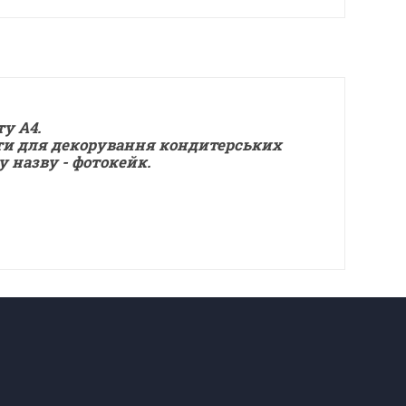
у А4.
и для декорування кондитерських
у назву - фотокейк.