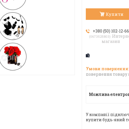
Купити
+380 (50) 102-12-6
Интерн
0673525803
магазин
повернення товару 
У компанії підключ
купити будь-який т