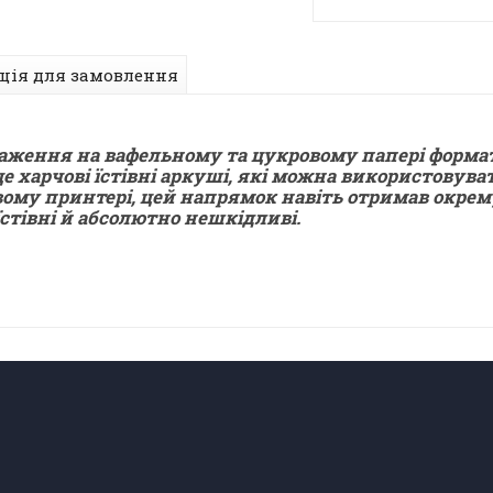
ція для замовлення
аження на вафельному та цукровому папері формат
чові їстівні аркуші, які можна використовуват
овому принтері, цей напрямок навіть отримав окрем
їстівні й абсолютно нешкідливі.