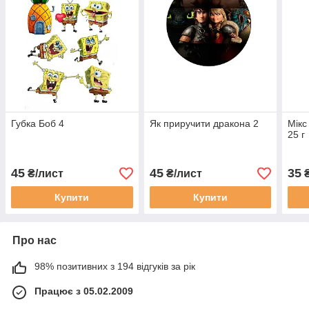
Губка Боб 4
Як приручити дракона 2
Мікс
25 г
45
45
35
₴/лист
₴/лист
₴
Купити
Купити
Про нас
98% позитивних з 194 відгуків за рік
Працює з 05.02.2009