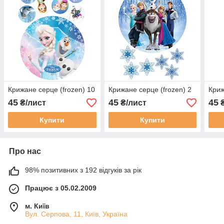
Крижане серце (frozen) 10
Крижане серце (frozen) 2
Криж
45
45
45
₴/лист
₴/лист
₴
Купити
Купити
Про нас
98% позитивних з 192 відгуків за рік
Працює з 05.02.2009
м. Київ
Вул. Серпова, 11, Київ, Україна