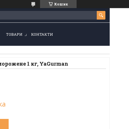
Кошик
!
ТОВАРИ
КОНТАКТИ
морожене 1 кг, YaGurman
ка