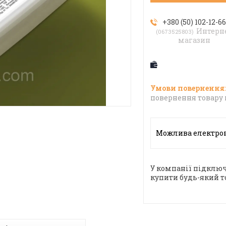
+380 (50) 102-12-6
Интерн
0673525803
магазин
повернення товару 
У компанії підключ
купити будь-який т