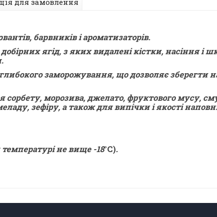
ція для замовлення
рвантів, барвників і ароматизаторів.
обірних ягід, з яких видалені кістки, насіння і шк
.
глибокого заморожування, що дозволяє зберегти нат
орбету, морозива, джелато, фруктового мусу, смузі
меладу, зефіру, а також для випічки і якості наповн
и температурі не вище -18
°С)
.