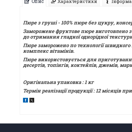
Опис
Характеристики
Інформа
Пюре з груші - 100% пюре без цукру, консе
Заморожене фруктове пюре виготовлено з д
до отримання гладкої однорідної текстури
Пюре заморожено по технології швидкого 
комплекс вітамінів.
Пюре використовується для приготування с
десертів, топінгів, коктейлів, джемів, мар
Оригінальна упаковка : 1 кг
Термін реалізації продукції : 12 місяців пр