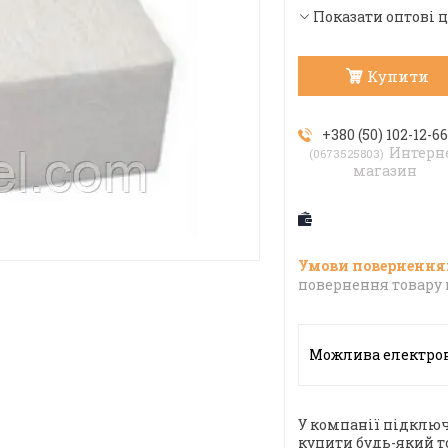
Показати оптові 
Купити
+380 (50) 102-12-6
Интерн
0673525803
магазин
повернення товару 
У компанії підключ
купити будь-який т