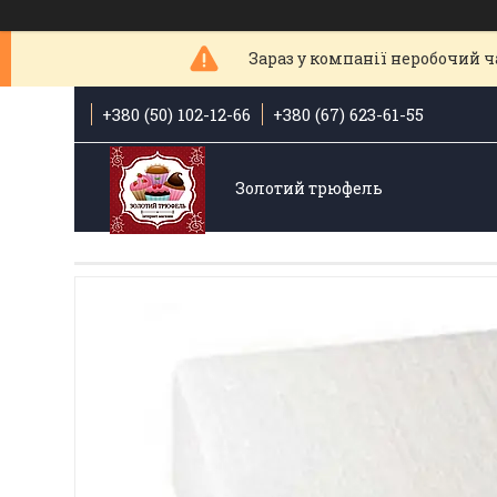
Зараз у компанії неробочий ча
+380 (50) 102-12-66
+380 (67) 623-61-55
Золотий трюфель