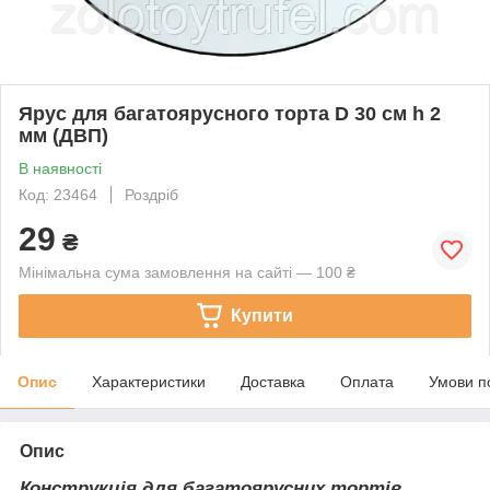
Ярус для багатоярусного торта D 30 см h 2
мм (ДВП)
В наявності
Код: 23464
Роздріб
29
₴
Мінімальна сума замовлення на сайті — 100 ₴
Купити
Опис
Характеристики
Доставка
Оплата
Умови п
Опис
Конструкція для багатоярусних тортів.