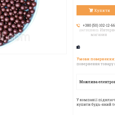
Купити
+380 (50) 102-12-6
Интерн
0673525803
магазин
повернення товару 
У компанії підключ
купити будь-який т