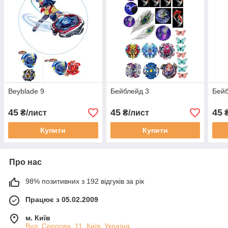
Beyblade 9
Бейблейд 3
Бейб
45
45
45
₴/лист
₴/лист
₴
Купити
Купити
Про нас
98% позитивних з 192 відгуків за рік
Працює з 05.02.2009
м. Київ
Вул. Серпова, 11, Київ, Україна