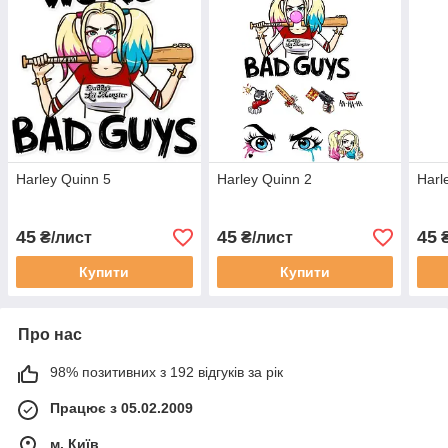
Harley Quinn 5
Harley Quinn 2
Harl
45
45
45
₴/лист
₴/лист
₴
Купити
Купити
Про нас
98% позитивних з 192 відгуків за рік
Працює з 05.02.2009
м. Київ