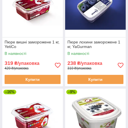
Пюре вишні заморожене 1 кг,
Пюре лохини заморожене 1
YetiCo
кг, YaGurman
В наявності
В наявності
319
238
₴/упаковка
₴/упаковка
420 ₴/упаковка
310 ₴/упаковка
Купити
Купити
–16%
–9%