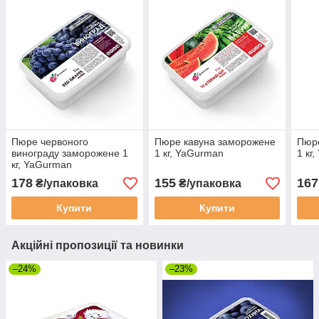
Пюре червоного
Пюре кавуна заморожене
Пюр
винограду заморожене 1
1 кг, YaGurman
1 кг
кг, YaGurman
178
155
167
₴/упаковка
₴/упаковка
Купити
Купити
Акційні пропозиції та новинки
–24%
–23%