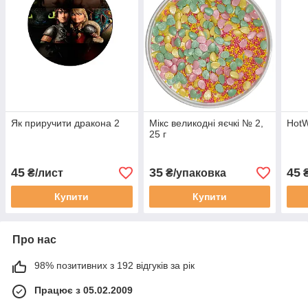
Як приручити дракона 2
Мікс великодні яєчкі № 2,
HotW
25 г
45
35
45
₴/лист
₴/упаковка
₴
Купити
Купити
Про нас
98% позитивних з 192 відгуків за рік
Працює з 05.02.2009