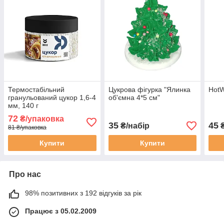
Термостабільний
Цукрова фігурка "Ялинка
HotW
гранульований цукор 1,6-4
об'ємна 4*5 см"
мм, 140 г
72
₴/упаковка
35
45
₴/набір
₴
81 ₴/упаковка
Купити
Купити
Про нас
98% позитивних з 192 відгуків за рік
Працює з 05.02.2009