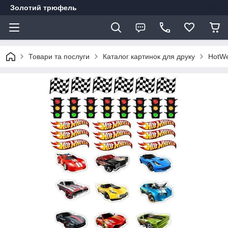
Золотий трюфель
Товари та послуги
Каталог картинок для друку
HotWe