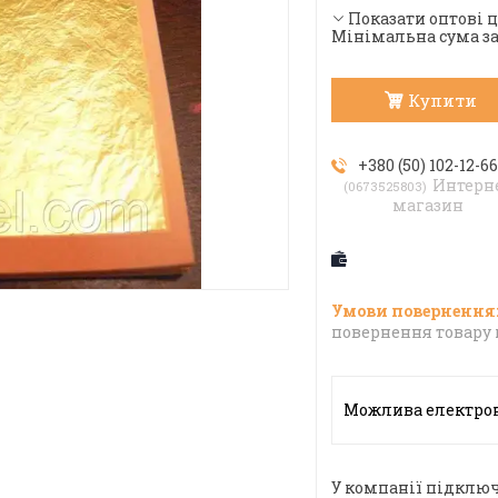
Показати оптові 
Мінімальна сума за
Купити
+380 (50) 102-12-6
Интерн
0673525803
магазин
повернення товару 
У компанії підключ