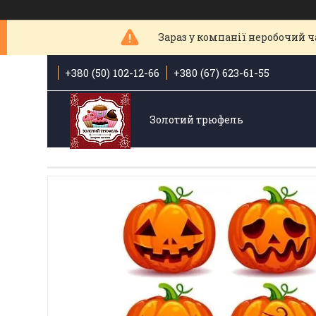
Зараз у компанії неробочий ча
+380 (50) 102-12-66
+380 (67) 623-61-55
Золотий трюфель