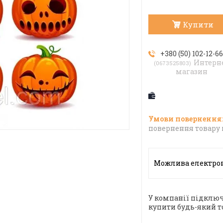
Купити
+380 (50) 102-12-6
Интерн
0673525803
магазин
повернення товару 
У компанії підключ
купити будь-який т