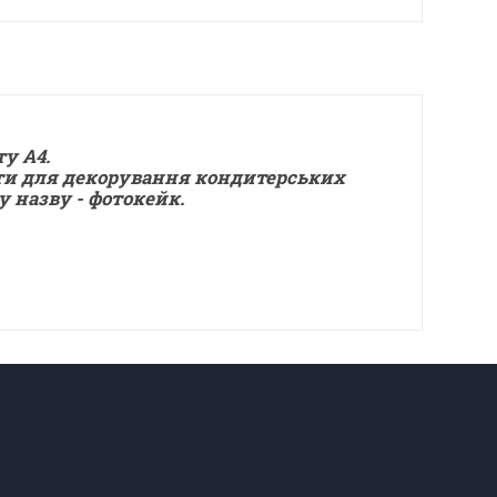
у А4.
и для декорування кондитерських
у назву - фотокейк.