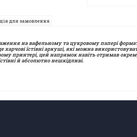
ція для замовлення
аження на вафельному та цукровому папері формат
чові їстівні аркуші, які можна використовуват
овому принтері, цей напрямок навіть отримав окрем
їстівні й абсолютно нешкідливі.