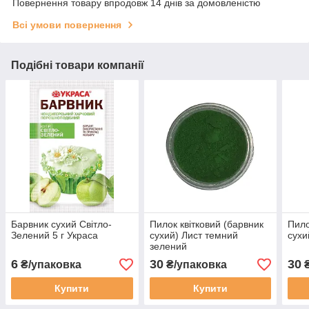
Повернення товару впродовж 14 днів за домовленістю
Всі умови повернення
Подібні товари компанії
Барвник сухий Світло-
Пилок квітковий (барвник
Пило
Зелений 5 г Украса
сухий) Лист темний
сухи
зелений
6
30
30
₴/упаковка
₴/упаковка
₴
Купити
Купити