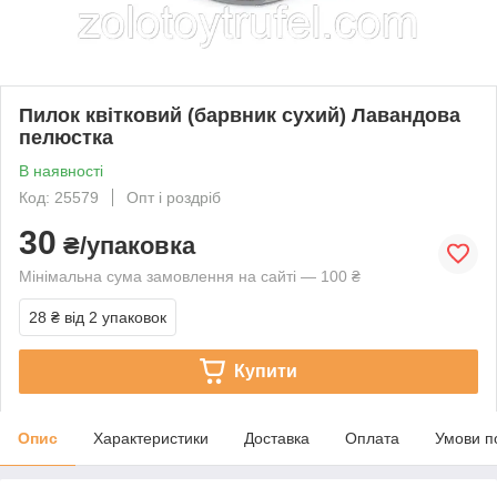
Пилок квітковий (барвник сухий) Лавандова
пелюстка
В наявності
Код: 25579
Опт і роздріб
30
₴/упаковка
Мінімальна сума замовлення на сайті — 100 ₴
28 ₴
від 2 упаковок
Купити
Опис
Характеристики
Доставка
Оплата
Умови п