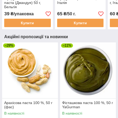
паста (Джандуя) 50 г,
Італія
г, Іт
Бельгія
39
65
60
₴/упаковка
₴/50 г.
Купити
Купити
Акційні пропозиції та новинки
–29%
–11%
Арахісова паста 100 %, 50 г
Фісташкова паста 100 %, 50 г
(фас)
YaGurman
В наявності
В наявності