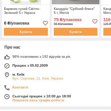
Барвник сухий Світло-
Кандурін "Срібний блиск"
Канд
Зелений 5 г Украса
5 г, Merck
Mer
75
116
₴/упаковка
6
₴/упаковка
96 ₴/упаковка
125 ₴
Купити
Купити
Про нас
98% позитивних з 192 відгуків за рік
Працює з 05.02.2009
м. Київ
Вул. Серпова, 11, Київ, Україна
Контакти
Сьогодні працює з 10:00 до 18:00
Показати весь графік роботи