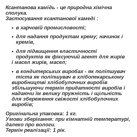
Ксантанова камідь - це природна хімічна
сполука.
Застосування ксантанової камеді :
в харчовій промисловості;
для надання продуктам крему; начинок і
кремів,
для підвищення еластичності
продуктів як фіксуючий агент для жирів
і масел жирів, масел;
в кондитерських виробах - як поліпшувач
тіста як поліпшувач в хлібопекарському
виробництві хлібобулочних виробів
збільшуючи термін придатності виробів і
надаючи їм велику пружність і щільність
для збереження свіжості хлібобулочних
виробів;
Оригінальна упаковка: 1 кг.
Умови зберігання: при кімнатній температурі,
далеко про вологи.
Термін реалізації: 1 рік.