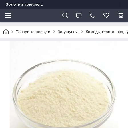
Золотий трюфель
Товари та послуги
Загущувачі
Камедь: ксантанова, г