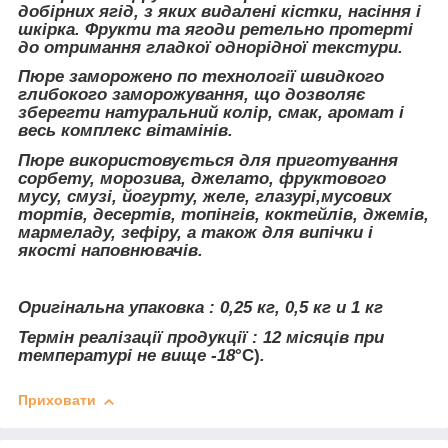
добірних ягід, з яких видалені кістки, насіння і
шкірка. Фрукти та ягоди ретельно протерті
до отримання гладкої однорідної текстури.
Пюре заморожено по технології швидкого
глибокого заморожування, що дозволяє
зберегти натуральний колір, смак, аромат і
весь комплекс вітамінів.
Пюре використовується для приготування
сорбету, морозива, джелато, фруктового
мусу, смузі, йогурту, желе, глазурі,мусових
тортів, десертів, топінгів, коктейлів, джемів,
мармеладу, зефіру, а також для випічки і
якості наповнювачів.
Оригінальна упаковка : 0,25 кг, 0,5 кг и 1 кг
Термін реалізації продукції : 12 місяців при
температурі не вище -18
°С)
.
Приховати