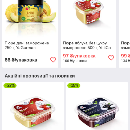
Пюре дині заморожене
Пюре яблука без цукру
Пюре
250 г, YaGurman
заморожене 500 г, YetiCo
замо
97
99
₴/упаковка
₴
66
₴/упаковка
166 ₴/упаковка
134 ₴
Акційні пропозиції та новинки
–22%
–15%