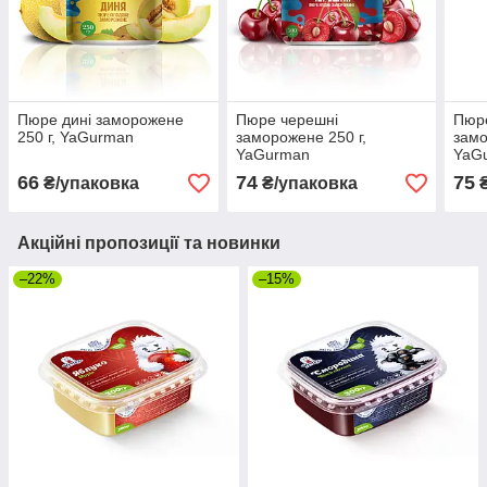
Пюре дині заморожене
Пюре черешні
Пюре
250 г, YaGurman
заморожене 250 г,
замо
YaGurman
YaG
66
74
75
₴/упаковка
₴/упаковка
₴
Акційні пропозиції та новинки
–22%
–15%