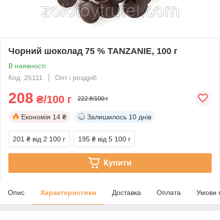
Чорний шоколад 75 % TANZANIE, 100 г
В наявності
Код: 26111
Опт і роздріб
208
₴/100 г
222 ₴/100 г
Економія
14 ₴
Залишилось
10 днів
201 ₴
від 2 100 г
195 ₴
від 5 100 г
Купити
Опис
Характеристики
Доставка
Оплата
Умови 