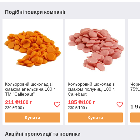
Подібні товари компанії
Кольоровий шоколад зі
Кольоровий шоколад зі
Чорн
смаком апельсина 100 г.
смаком полуниці 100 г,
75%,
ТМ "Callebaut"
Callebaut
211
185
₴/100 г
₴/100 г
1 9
230 ₴/100 г
230 ₴/100 г
Купити
Купити
Акційні пропозиції та новинки