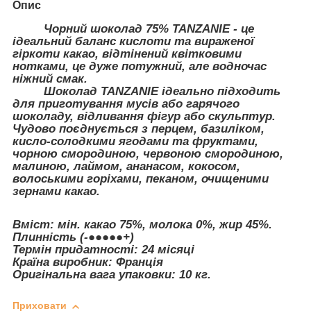
Опис
Чорний шоколад 75% TANZANIE - це
ідеальний баланс кислоти та вираженої
гіркоти какао, відтінений квітковими
нотками, це дуже потужний, але водночас
ніжний смак.
Шоколад TANZANIE ідеально підходить
для приготування мусів або гарячого
шоколаду, відливання фігур або скульптур.
Чудово поєднується з перцем, базиліком,
кисло-солодкими ягодами та фруктами,
чорною смородиною, червоною смородиною,
малиною, лаймом, ананасом, кокосом,
волоськими горіхами, пеканом, очищеними
зернами какао.
Вміст: мін. какао 75%, молока 0%, жир 45%.
Плинність (-●●●●●+)
Термін придатності: 24 місяці
Країна виробник: Франція
Оригінальна вага упаковки: 10 кг.
Приховати