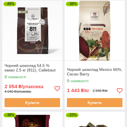
–49%
–38%
Чорний шоколад 54,5 %
Чорний шоколад Mexico 66%,
какао 2,5 кг (811), Callebaut
Cacao Barry
В наявності
В наявності
2 054
₴/упаковка
1 443
₴/кг
2 340 ₴/кг
4 040 ₴/упаковка
Купити
Купити
–38%
–33%