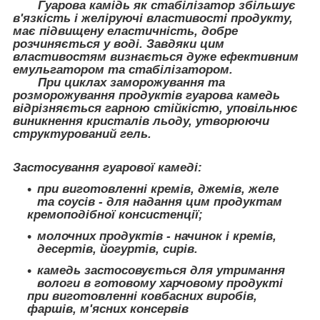
Гуарова камідь як стабілізатор збільшує
в'язкість і желіруючі властивості продукту,
має підвищену еластичність, добре
розчиняється у воді. Завдяки цим
властивостям визнається дуже ефективним
емульгатором та стабілізатором.
При циклах заморожування та
розморожування продуктів гуарова камедь
відрізняється гарною стійкістю, уповільнює
виникнення кристалів льоду, утворюючи
структурований гель.
Застосування гуарової камеді:
при виготовленні кремів, джемів, желе
та соусів - для надання цим продуктам
кремоподібної консистенції;
молочних продуктів - начинок і кремів,
десертів, йогуртів, сирів.
камедь застосовується для утримання
вологи в готовому харчовому продукті
при виготовленні ковбасних виробів,
фаршів, м'ясних консервів