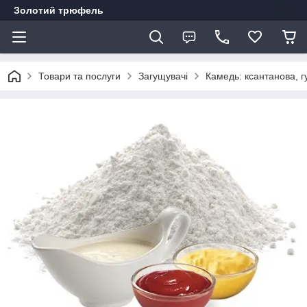
Золотий трюфель
Товари та послуги
Загущувачі
Камедь: ксантанова, г