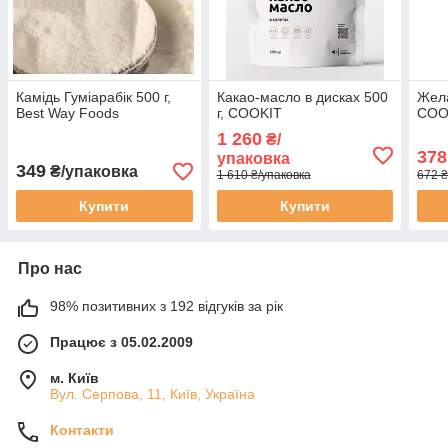
Камідь Гуміарабік 500 г,
Какао-масло в дисках 500
Жела
Best Way Foods
г, COOKIT
COO
1 260
₴/
378
упаковка
349
₴/упаковка
1 610 ₴/упаковка
672 ₴
Купити
Купити
Про нас
98% позитивних з 192 відгуків за рік
Працює з 05.02.2009
м. Київ
Вул. Серпова, 11, Київ, Україна
Контакти