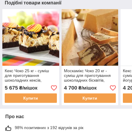
Подібні товари компанії
Кекс Чоко 25 кг - суміш
Москамікс Чоко 20 кг -
Кекс
для приготування
суміш для приготування
сумі
шоколадних кексів,
шоколадних бісквітів,
йогур
бісквітів, рулетів
рулетів, кексів
руле
5 675
4 700
4 2
₴/мішок
₴/мішок
Купити
Купити
Про нас
98% позитивних з 192 відгуків за рік