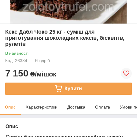
Кекс Дабл Чоко 25 кг - суміш для
приготування шоколадних кексів, бісквітів,
рулетів
В наявності
Код: 26334
Роздріб
7 150
₴/мішок
Купити
Опис
Характеристики
Доставка
Оплата
Умови п
Опис
Суміш для приготування шоколадних кексів,