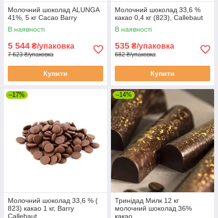
Молочний шоколад ALUNGA
Молочний шоколад 33,6 %
41%, 5 кг Cacao Barry
какао 0,4 кг (823), Callebaut
В наявності
В наявності
5 544
535
₴/упаковка
₴/упаковка
7 623 ₴/упаковка
682 ₴/упаковка
Купити
Купити
–17%
–14%
Молочний шоколад 33,6 % (
Тринідад Милк 12 кг
823) какао 1 кг, Barry
молочний шоколад 36%
Callebaut
какао