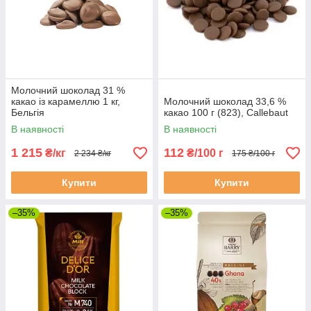
Молочний шоколад 31 %
какао із карамеллю 1 кг,
Молочний шоколад 33,6 %
Бельгія
какао 100 г (823), Callebaut
В наявності
В наявності
1 215
112
₴/кг
₴/100 г
2 234 ₴/кг
175 ₴/100 г
Купити
Купити
–35%
–35%