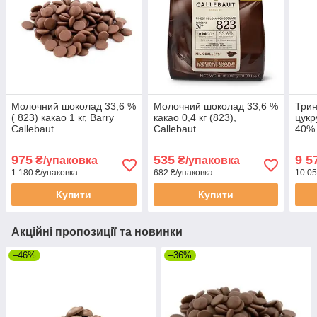
Молочний шоколад 33,6 %
Молочний шоколад 33,6 %
Трин
( 823) какао 1 кг, Barry
какао 0,4 кг (823),
цукр
Callebaut
Callebaut
40% 
975
535
9 5
₴/упаковка
₴/упаковка
1 180 ₴/упаковка
682 ₴/упаковка
10 05
Купити
Купити
Акційні пропозиції та новинки
–46%
–36%