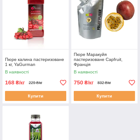
Пюре Маракуйя
Пюре калина пастеризоване
пастеризоване Capfruit,
1 кг, YaGurman
Франція
В наявності
В наявності
168
750
₴/кг
₴/кг
229 ₴/кг
832 ₴/кг
Купити
Купити