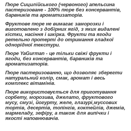
Пюре Сицилійського (червоного) апельсина
пастеризоване - 100% пюре без консервантів,
барвників та ароматизаторів.
Фруктове пюре не вимагає заморозки і
виготовлено з добірних ягід, з яких видалені
кістки, насіння і шкірка. Фрукти та ягоди
ретельно протерті до отримання гладкої
однорідної текстури.
Пюре YaGurman - це тільки свіжі фрукти і
ягоди, без консервантів, барвників та
ароматизаторів.
Пюре пастеризованно, що дозволяє зберегти
натуральний колір, смак, аромат і весь
комплекс вітамінів.
Пюре використовується для приготування
сорбету, морозива, джелато, фруктового
мусу, смузі, йогурту, желе, глазурі,муссових
тортів, десертів, топінгів, коктейлів, джемів,
мармеладу, зефіру, а також для випічки і
якості наповнювачів.