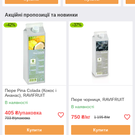
Акційні пропозиції та новинки
–42%
–37%
Пюре Pina Colada (Кокос і
Ананас), RAVIFRUIT
Пюре чорниця, RAVIFRUIT
В наявності
В наявності
405
₴/упаковка
750
₴/кг
1 195 ₴/кг
703 ₴/упаковка
Купити
Купити