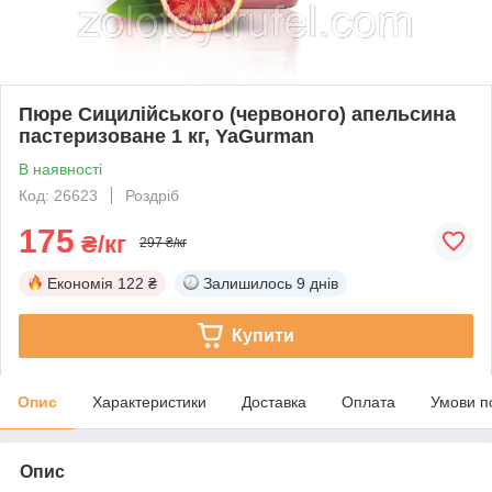
Пюре Сицилійського (червоного) апельсина
пастеризоване 1 кг, YaGurman
В наявності
Код: 26623
Роздріб
175
₴/кг
297 ₴/кг
Економія
122 ₴
Залишилось
9 днів
Купити
Опис
Характеристики
Доставка
Оплата
Умови п
Опис