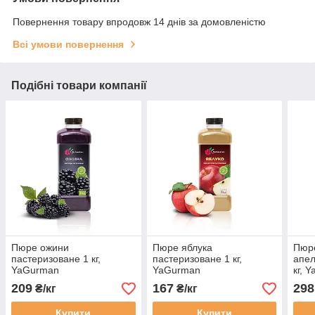
Повернення товару впродовж 14 днів за домовленістю
Всі умови повернення
Подібні товари компанії
Пюре ожини
Пюре яблука
Пюре
пастеризоване 1 кг,
пастеризоване 1 кг,
апел
YaGurman
YaGurman
кг, 
209
167
298
₴/кг
₴/кг
Купити
Купити