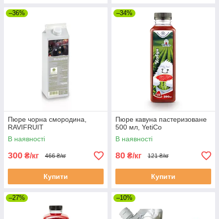
–36%
–34%
Пюре чорна смородина,
Пюре кавуна пастеризоване
RAVIFRUIT
500 мл, YetiCo
В наявності
В наявності
300
80
₴/кг
₴/кг
466 ₴/кг
121 ₴/кг
Купити
Купити
–27%
–10%