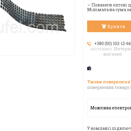
Показати оптові 
Мінімальна сума за
Купити
+380 (50) 102-12-6
Интерн
0673525803
магазин
повернення товару 
У компанії підключ