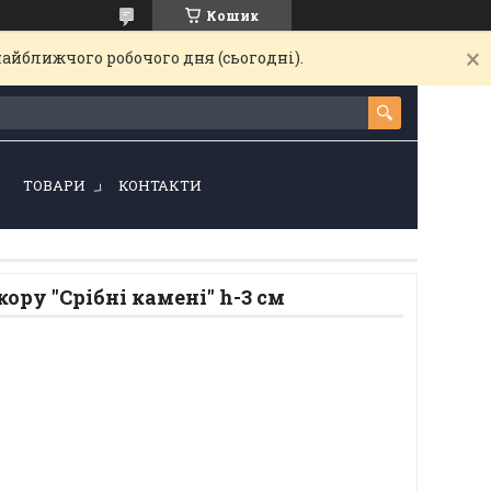
Кошик
найближчого робочого дня (сьогодні).
!
ТОВАРИ
КОНТАКТИ
ору "Срібні камені" h-3 см