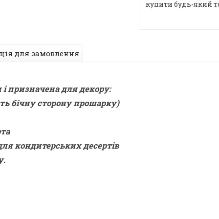
купити будь-який т
ція для замовлення
 і призначена для декору:
ють бічну сторону прошарку)
рта
 для кондитерських десертів
у.