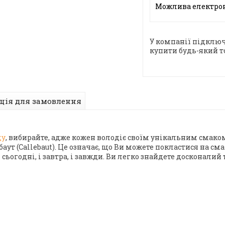
У компанії підключ
купити будь-який т
ція для замовлення
ду
, вибирайте, адже кожен володіє своїм унікальним смаком
аут (Callebaut). Це означає, що Ви можете покластися на сма
 сьогодні, і завтра, і завжди. Ви легко знайдете досконали