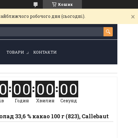
Кошик
найближчого робочого дня (сьогодні).
!
ТОВАРИ
КОНТАКТИ
0
0
0
0
0
0
0
ів
Годин
Хвилин
Секунд
д 33,6 % какао 100 г (823), Callebaut