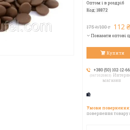
Оптом і в роздріб
Код:
18872
112 ₴
175 ₴/100 г
Показати оптові 
Купити
+380 (50) 102-12-6
Интерн
0673525803
магазин
повернення товару 