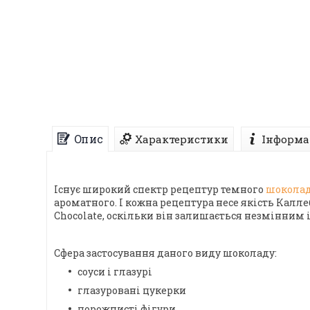
Опис
Характеристики
Інформа
Існує широкий спектр рецептур темного
шокола
ароматного. І кожна рецептура несе якість Каллеб
Chocolate, оскільки він залишається незмінним і
Сфера застосування даного виду шоколаду:
соуси і глазурі
глазуровані цукерки
порожнисті фігури