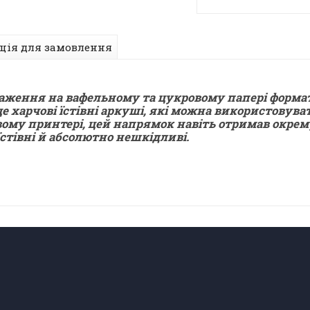
ція для замовлення
аження на вафельному та цукровому папері формат
чові їстівні аркуші, які можна використовуват
овому принтері, цей напрямок навіть отримав окрем
їстівні й абсолютно нешкідливі.