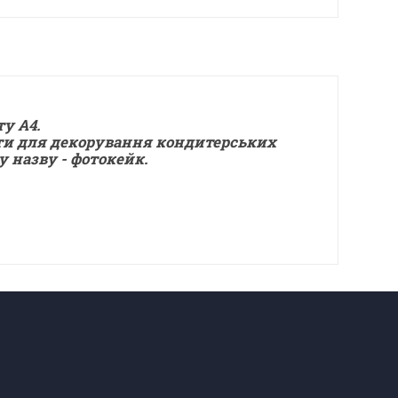
у А4.
и для декорування кондитерських
у назву - фотокейк.