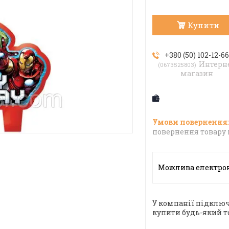
Купити
+380 (50) 102-12-6
Интерн
0673525803
магазин
повернення товару 
У компанії підключ
купити будь-який т