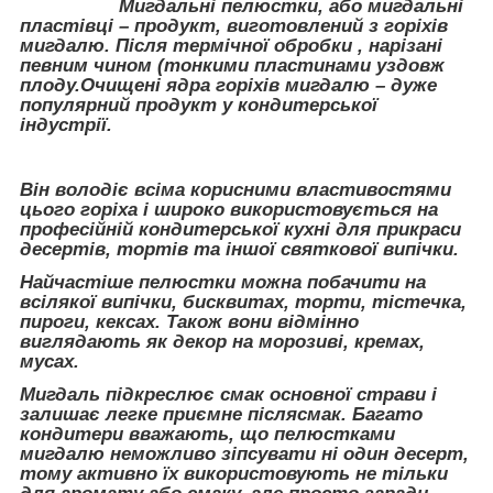
Мигдальні пелюстки, або мигдальні
пластівці – продукт, виготовлений з горіхів
мигдалю. Після термічної обробки , нарізані
певним чином (тонкими пластинами уздовж
плоду.Очищені ядра горіхів мигдалю – дуже
популярний продукт у кондитерської
індустрії.
Він володіє всіма корисними властивостями
цього горіха і широко використовується на
професійній кондитерської кухні для прикраси
десертів, тортів та іншої святкової випічки.
Найчастіше пелюстки можна побачити на
всілякої випічки, бисквитах, торти, тістечка,
пироги, кексах. Також вони відмінно
виглядають як декор на морозиві, кремах,
мусах.
Мигдаль підкреслює смак основної страви і
залишає легке приємне післясмак. Багато
кондитери вважають, що пелюстками
мигдалю неможливо зіпсувати ні один десерт,
тому активно їх використовують не тільки