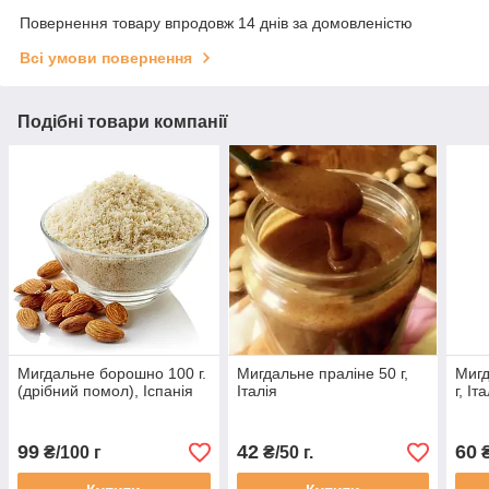
Повернення товару впродовж 14 днів за домовленістю
Всі умови повернення
Подібні товари компанії
Мигдальне борошно 100 г.
Мигдальне праліне 50 г,
Мигд
(дрібний помол), Іспанія
Італія
г, Іт
99
42
60
₴/100 г
₴/50 г.