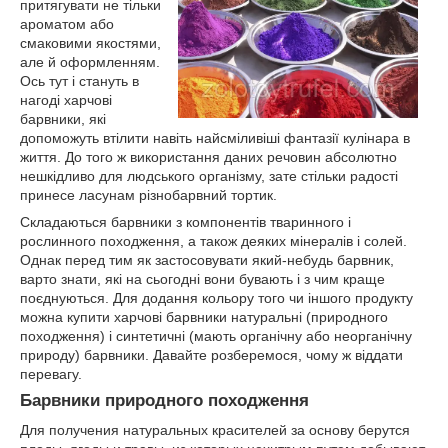
притягувати не тільки
ароматом або
смаковими якостями,
але й оформленням.
Ось тут і стануть в
нагоді харчові
барвники, які
допоможуть втілити навіть найсміливіші фантазії кулінара в
життя. До того ж використання даних речовин абсолютно
нешкідливо для людського організму, зате стільки радості
принесе ласунам різнобарвний тортик.
Складаються барвники з компонентів тваринного і
рослинного походження, а також деяких мінералів і солей.
Однак перед тим як застосовувати який-небудь барвник,
варто знати, які на сьогодні вони бувають і з чим краще
поєднуються. Для додання кольору того чи іншого продукту
можна купити харчові барвники натуральні (природного
походження) і синтетичні (мають органічну або неорганічну
природу) барвники. Давайте розберемося, чому ж віддати
перевагу.
Барвники природного походження
Для получения натуральных красителей за основу берутся