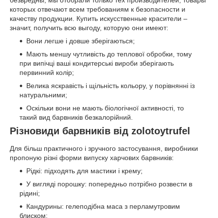
безвредны, мы отобрали только тех производителей, товары
которых отвечают всем требованиям к безопасности и
качеству продукции. Купить искусственные красители –
значит, получить всю выгоду, которую они имеют:
Вони легше і довше зберігаються;
Мають меншу чутливість до теплової обробки, тому
при випічці ваші кондитерські вироби зберігають
первинний колір;
Велика яскравість і щільність кольору, у порівнянні із
натуральними;
Оскільки вони не мають біологічної активності, то
такий вид барвників безкалорійний.
Різновиди барвників від zolotoytrufel
Для більш практичного і зручного застосування, виробники
пропоную різні форми випуску харчових барвників:
Рідкі: підходять для мастики і крему;
У вигляді порошку: попередньо потрібно розвести в
рідині;
Кандурины: гелеподібна маса з перламутровим
блиском;