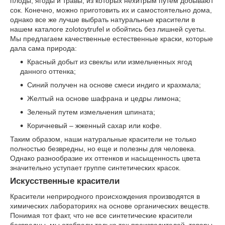
плоды, ягоды и травы, из которых нехитрым путем добывают
сок. Конечно, можно приготовить их и самостоятельно дома,
однако все же лучше выбрать натуральные красители в
нашем каталоге zolotoytrufel и обойтись без лишней суеты.
Мы предлагаем качественные естественные краски, которые
дала сама природа:
Красный добыт из свеклы или измельченных ягод
данного оттенка;
Синий получен на основе смеси индиго и крахмала;
Желтый на основе шафрана и цедры лимона;
Зеленый путем измельчения шпината;
Коричневый – жженный сахар или кофе.
Таким образом, наши натуральные красители не только
полностью безвредны, но еще и полезны для человека.
Однако разнообразие их оттенков и насыщенность цвета
значительно уступает группе синтетических красок.
Искусственные красители
Красители неприродного происхождения производятся в
химических лабораториях на основе органических веществ.
Понимая тот факт, что не все синтетические красители