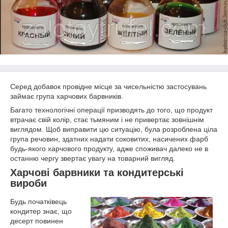
Серед добавок провідне місце за чисельністю застосувань
займає група харчових барвників.
Багато технологічні операції призводять до того, що продукт
втрачає свій колір, стає тьмяним і не привертає зовнішнім
виглядом. Щоб виправити цю ситуацію, була розроблена ціла
група речовин, здатних надати соковитих, насичених фарб
будь-якого харчового продукту, адже споживач далеко не в
останню чергу звертає увагу на товарний вигляд.
Харчові барвники та кондитерські
вироби
Будь початківець
кондитер знає, що
десерт повинен