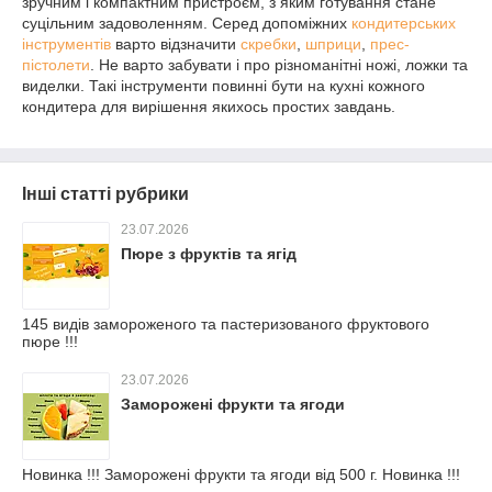
зручним і компактним пристроєм, з яким готування стане
суцільним задоволенням. Серед допоміжних
кондитерських
інструментів
варто відзначити
скребки
,
шприци
,
прес-
пістолети
. Не варто забувати і про різноманітні ножі, ложки та
виделки. Такі інструменти повинні бути на кухні кожного
кондитера для вирішення якихось простих завдань.
Інші статті рубрики
23.07.2026
Пюре з фруктів та ягід
145 видів замороженого та пастеризованого фруктового
пюре !!!
23.07.2026
Заморожені фрукти та ягоди
Новинка !!! Заморожені фрукти та ягоди від 500 г. Новинка !!!