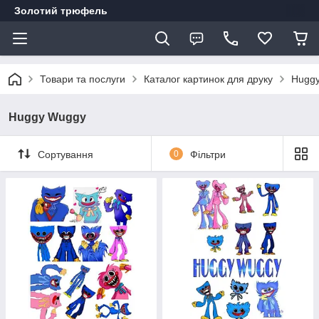
Золотий трюфель
Товари та послуги
Каталог картинок для друку
Hugg
Huggy Wuggy
Сортування
0
Фільтри