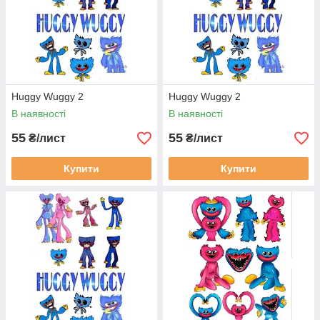
Huggy Wuggy 2
Huggy Wuggy 2
В наявності
В наявності
55
55
₴/лист
₴/лист
Купити
Купити