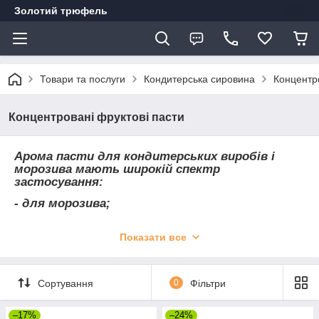
Золотий трюфель
Товари та послуги
Кондитерська сировина
Концентро
Концентровані фруктові пасти
Арома пасти для кондитерських виробів і
морозива мають широкій спектр
застосування:
- для морозива;
- для різноманітних кремів:
Показати все
- мусов, десертів,молочних коктейлів; желе;
- приготування начинок для цукерок;
Сортування
0
Фільтри
–17%
–24%