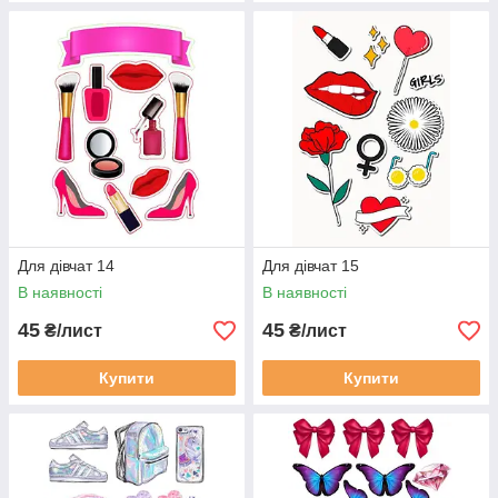
Для дівчат 14
Для дівчат 15
В наявності
В наявності
45
45
₴/лист
₴/лист
Купити
Купити