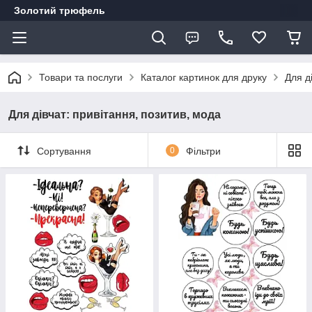
Золотий трюфель
Товари та послуги
Каталог картинок для друку
Для д
Для дівчат: привітання, позитив, мода
Сортування
0
Фільтри