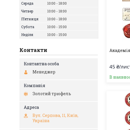
Середа
10:00
18:00
Четвер
10:00
18:00
Пʼятниця
10:00
18:00
Субота
10:00
15:00
Неділя
10:00
15:00
Контакти
Академія
45 ₴/лис
Менеджер
В наявно
Золотий трюфель
Вул. Серпова, 11, Київ,
Україна