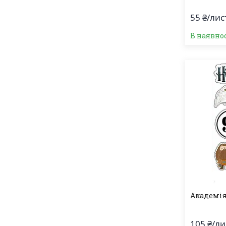
55 ₴/лис
В наявно
Академія
105 ₴/ли