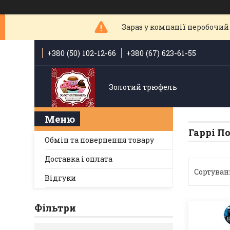
Зараз у компанії неробочий 
+380 (50) 102-12-66
+380 (67) 623-61-55
Золотий трюфель
Гаррі П
Обмін та повернення товару
Доставка і оплата
Відгуки
Фільтри