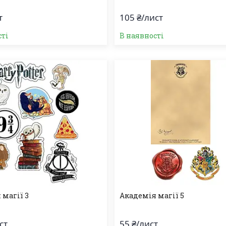
т
105 ₴/лист
сті
В наявності
 магії 3
Академія магії 5
ст
55 ₴/лист