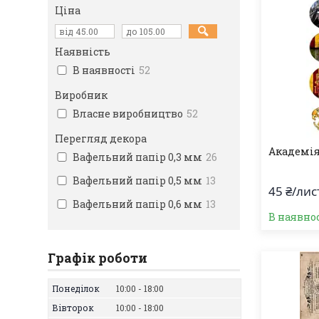
Ціна
Наявність
В наявності
52
Виробник
Власне виробництво
52
Перегляд декора
Академія 
Вафельний папір 0,3 мм
26
Вафельний папір 0,5 мм
13
45 ₴/лис
Вафельний папір 0,6 мм
13
В наявно
Графік роботи
Понеділок
10:00
18:00
Вівторок
10:00
18:00