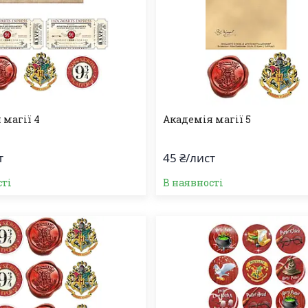
 магії 4
Академія магії 5
т
45 ₴/лист
сті
В наявності