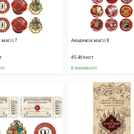
 магії 7
Академія магії 8
т
45 ₴/лист
сті
В наявності