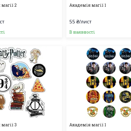
 магії 2
Академія магії 1
ст
55 ₴/лист
сті
В наявності
 магії 3
Академія магії 1