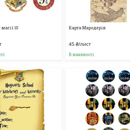
 магії 10
Карта Мародерів
т
45 ₴/лист
сті
В наявності