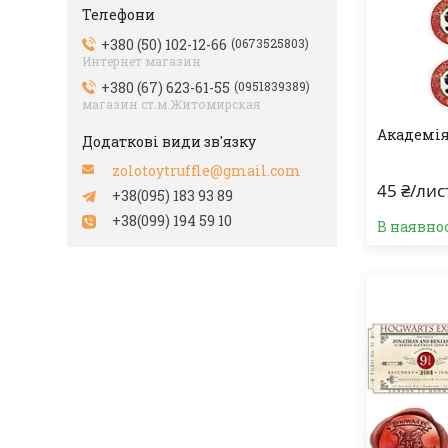
+380 (50) 102-12-66
0673525803
Интернет магазин
+380 (67) 623-61-55
0951839389
магазин ст.м.Житомирская
Академія
zolotoytruffle@gmail.com
45 ₴/лис
+38(095) 183 93 89
+38(099) 194 59 10
В наявно