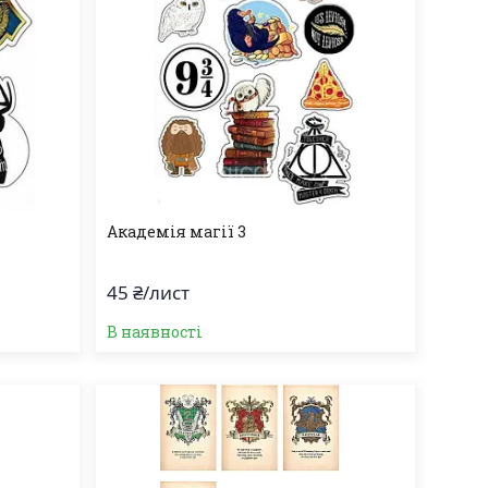
Академія магії 3
45 ₴/лист
В наявності