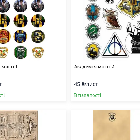
магії 1
Академія магії 2
т
45 ₴/лист
сті
В наявності