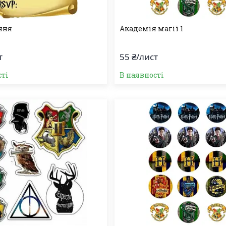
ння
Академія магії 1
т
55 ₴/лист
сті
В наявності