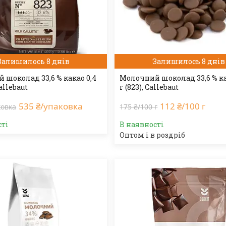
Залишилось 8 днів
Залишилось 8 днів
 шоколад 33,6 % какао 0,4
Молочний шоколад 33,6 % ка
Callebaut
г (823), Callebaut
535 ₴/упаковка
112 ₴/100 г
ковка
175 ₴/100 г
сті
В наявності
Оптом і в роздріб