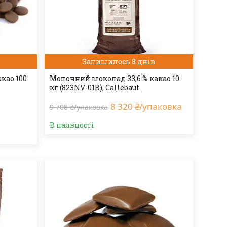
Залишилось 8 днів
као 100
Молочний шоколад 33,6 % какао 10
кг (823NV-01B), Callebaut
8 320 ₴/упаковка
9 708 ₴/упаковка
В наявності