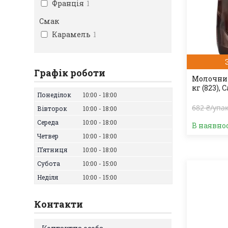
Франція
1
Смак
Карамель
1
Графік роботи
Молочний
кг (823), 
Понеділок
10:00
18:00
682 ₴/упа
Вівторок
10:00
18:00
Середа
10:00
18:00
В наявно
Четвер
10:00
18:00
Пʼятниця
10:00
18:00
Субота
10:00
15:00
Неділя
10:00
15:00
Контакти