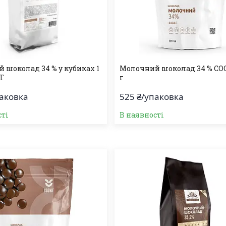
 шоколад 34 % у кубиках 1
Молочний шоколад 34 % COO
IT
г
паковка
525 ₴/упаковка
сті
В наявності