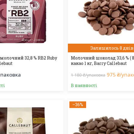
Залишилось 8 днів
молочний 32,8 % RB2 Ruby
Молочний шоколад 33,6 % ( 8
llebaut
какао 1 кг, Barry Callebaut
упаковка
975 ₴/упа
1 180 ₴/упаковка
сті
В наявності
–36%