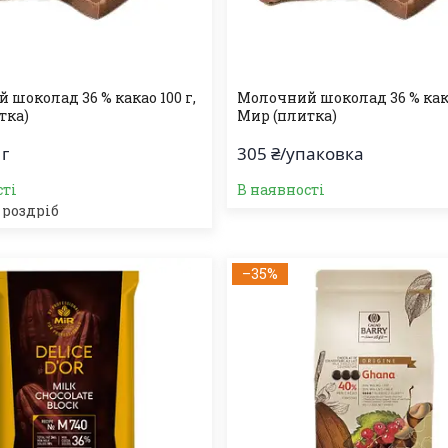
шоколад 36 % какао 100 г,
Молочний шоколад 36 % кака
тка)
Мир (плитка)
 г
305 ₴/упаковка
сті
В наявності
 роздріб
–35%