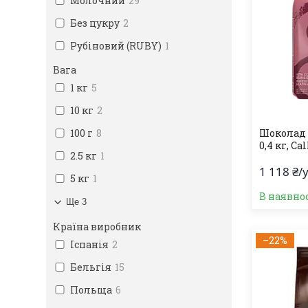
Молочний
29
Без цукру
2
Рубіновий (RUBY)
1
Вага
1 кг
5
10 кг
2
100 г
8
Шоколад 
0,4 кг, Ca
2.5 кг
1
1 118 ₴/
5 кг
1
В наявно
Ще 3
Країна виробник
–22%
Іспанія
2
Бельгія
15
Польща
6