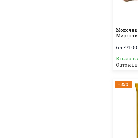
Молочний 
Мир (пли
65 ₴/100
В наявно
Оптом і в
–35%