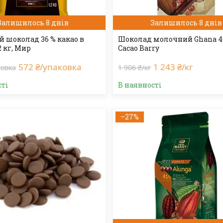
Залишилось 8 днів
Залишилось 8 днів
 шоколад 36 % какао в
Шоколад молочний Ghana 4
2 кг, Мир
Cacao Barry
572 ₴/упаковка
1 243 ₴/кг
ковка
1 906 ₴/кг
сті
В наявності
–27%