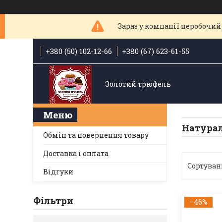
Зараз у компанії неробочий 
+380 (50) 102-12-66
+380 (67) 623-61-55
Золотий трюфель
Натура
Обмін та повернення товару
Доставка і оплата
Відгуки
Фільтри
–46%