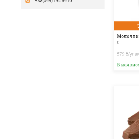
+38(099) 194 59 10
Молочний
г
579 ₴/упа
В наявно