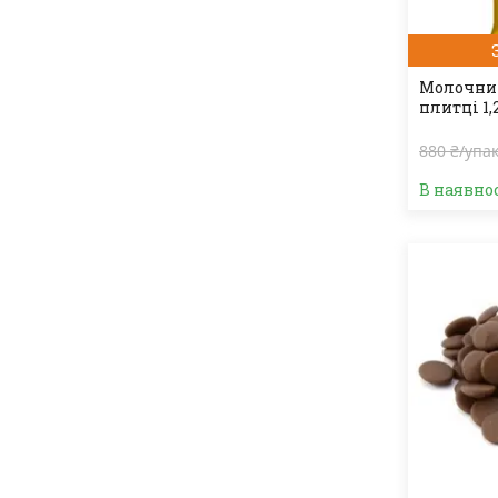
Молочний
плитці 1,
880 ₴/упа
В наявно