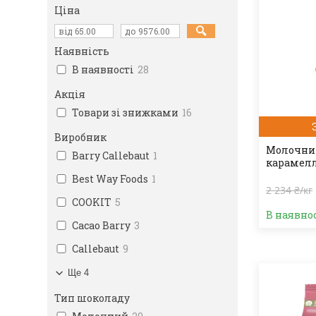
Ціна
Наявність
В наявності
28
Акція
Товари зі знижками
16
Виробник
Молочний
Barry Callebaut
1
карамелл
Best Way Foods
1
2 234 ₴/кг
COOKIT
5
В наявно
Cacao Barry
3
Callebaut
9
Ще 4
Тип шоколаду