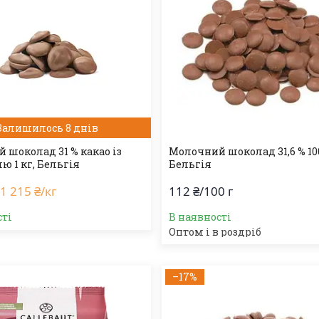
Залишилось 8 днів
 шоколад 31 % какао із
Молочний шоколад 31,6 % 100
ю 1 кг, Бельгія
Бельгія
1 215 ₴/кг
112 ₴/100 г
сті
В наявності
Оптом і в роздріб
–17%