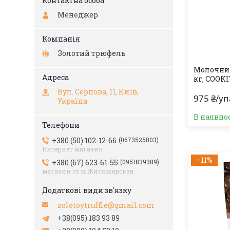
Менеджер
Золотий трюфель
Молочний
кг, COOK
Вул. Серпова, 11, Київ,
975 ₴/у
Україна
В наявно
+380 (50) 102-12-66
0673525803
Интернет магазин
–11%
+380 (67) 623-61-55
0951839389
магазин ст.м.Житомирская
zolotoytruffle@gmail.com
+38(095) 183 93 89